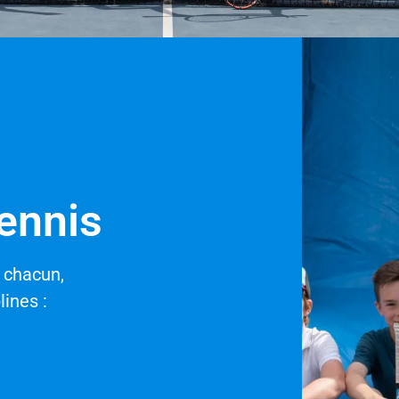
tennis
e chacun,
ines :