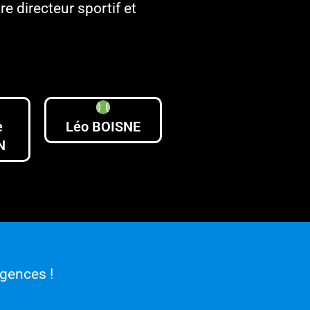
 directeur sportif et
e
Léo BOISNE
N
gences !