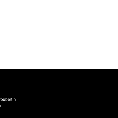
oubertin
x