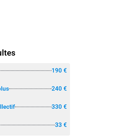
ultes
190 €
plus
240 €
lectif
330 €
33 €