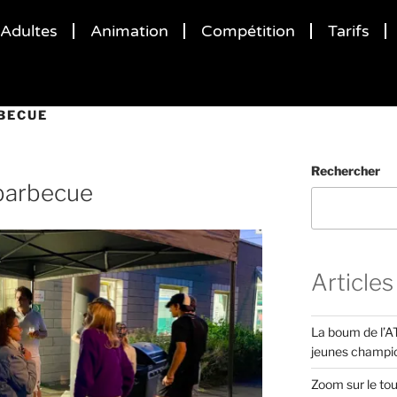
Adultes
Animation
Compétition
Tarifs
BECUE
Rechercher
 barbecue
Articles
La boum de l’AT
jeunes champi
Zoom sur le tou