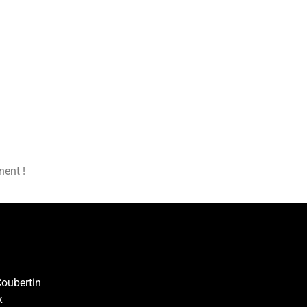
nent !
oubertin
x